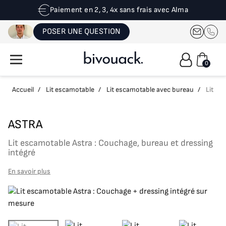
Paiement en 2, 3, 4x sans frais avec Alma
POSER UNE QUESTION
0
Accueil
/
Lit escamotable
/
Lit escamotable avec bureau
/
Lit es
ASTRA
Lit escamotable Astra : Couchage, bureau et dressing
intégré
En savoir plus