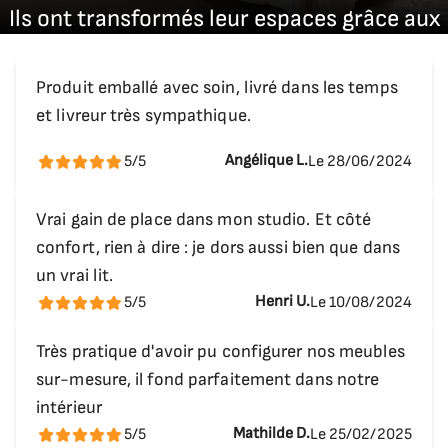
Ils ont transformés leur espaces grâce aux
181,5 cm
Ai-je assez de rangement avec Astra pour
solutions Bivouack.
vêtements et linge ?
Bureau
Produit emballé avec soin, livré dans les temps
Oui, selon votre configuration, Astra propose
et livreur très sympathique.
Profondeur de la tablette bureau
penderie, étagères et tiroirs personnalisables,
47 cm
suffisants pour vêtements, linge de maison ou
Angélique L.
5/5
Le 28/06/2024
stockage d’objets du quotidien.
Vrai gain de place dans mon studio. Et côté
Le meuble prend‑il beaucoup de place une fois
confort, rien à dire : je dors aussi bien que dans
fermé ?
un vrai lit.
Non, conçu pour optimiser l’espace, Astra occupe
Henri U.
5/5
Le 10/08/2024
principalement le mur. Dans une configuration
Très pratique d'avoir pu configurer nos meubles
standard, son encombrement est comparable à
sur-mesure, il fond parfaitement dans notre
une grande armoire, tout en offrant un couchage
intérieur
complet.
Mathilde D.
5/5
Le 25/02/2025