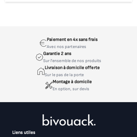
Puis-je adapter les dimensions et le type de
rangement selon la taille de ma pièce ?
Absolument, chaque meuble est sur mesure :
largeur, hauteur, profondeur et types de
Paiement en 4x sans frais
rangements sont définis selon vos contraintes
Avec nos partenaires
d’espace et vos besoins.
Garantie 2 ans
Sur l'ensemble de nos produits
Livraison à domicile offerte
Nous vous recommandons d'effectuer le montage
Sur le pas de la porte
par un professionnel, prix variable selon la
Montage à domicile
complexité du meuble.
En option, sur devis
Liens utiles