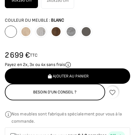
90x190 cm
140x190 cm
COULEUR DU MEUBLE :
BLANC
Blanc
Bois naturel
Vintage
Nogal
Beton ciré
Anthracite
2 699 €
TTC
Payez en 2x, 3x ou 4x sans frais
AJOUTER AU PANIER
favorite_border
BESOIN D'UN CONSEIL ?
Nos meubles sont fabriqués spécialement pour vous à la
commande.