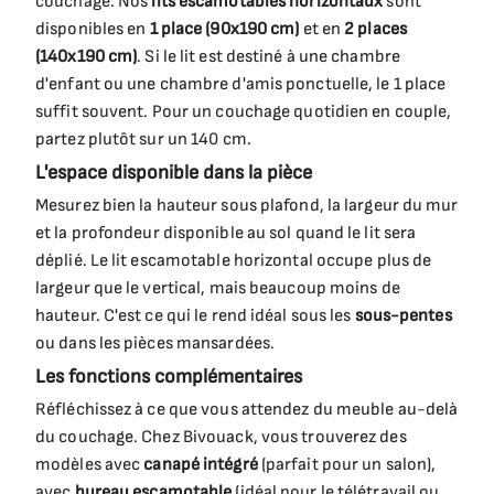
couchage. Nos
lits escamotables horizontaux
sont
disponibles en
1 place (90x190 cm)
et en
2 places
(140x190 cm)
. Si le lit est destiné à une chambre
d'enfant ou une chambre d'amis ponctuelle, le 1 place
suffit souvent. Pour un couchage quotidien en couple,
partez plutôt sur un 140 cm.
L'espace disponible dans la pièce
Mesurez bien la hauteur sous plafond, la largeur du mur
et la profondeur disponible au sol quand le lit sera
déplié. Le lit escamotable horizontal occupe plus de
largeur que le vertical, mais beaucoup moins de
hauteur. C'est ce qui le rend idéal sous les
sous-pentes
ou dans les pièces mansardées.
Les fonctions complémentaires
Réfléchissez à ce que vous attendez du meuble au-delà
du couchage. Chez Bivouack, vous trouverez des
modèles avec
canapé intégré
(parfait pour un salon),
avec
bureau escamotable
(idéal pour le télétravail ou