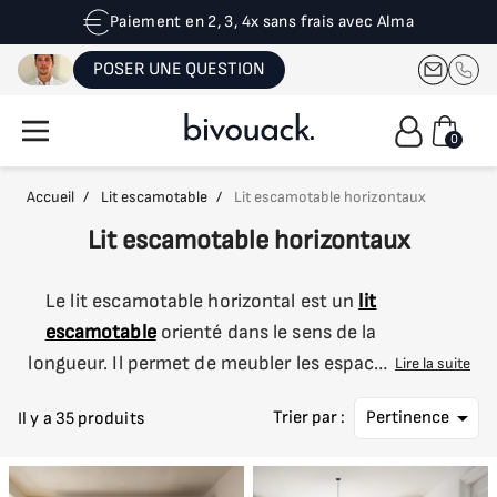
Livraison gratuite en France métropolitaine
POSER UNE QUESTION
0
Accueil
/
Lit escamotable
/
Lit escamotable horizontaux
Lit escamotable horizontaux
Le lit escamotable horizontal est un
lit
escamotable
orienté dans le sens de la
longueur. Il permet de meubler les espaces
Lire la suite
longs avec peu de profondeur ou avec une

Trier par :
Pertinence
Il y a 35 produits
hauteur réduite (mansardé par exemple).
Ce meuble lit est idéal à combiner avec un
canapé ou un bureau. Optimisez votre