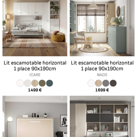
espace et gagnez en modularité. Il
s’intégrera aussi bien dans votre salon,
votre chambre à coucher, une chambre
d’enfant ou un petit espace comme un
bureau.
Lit escamotable horizontal
Lit escamotable horizontal
1 place 90x190cm
1 place 90x190cm
ICARE
NAOS
1 499 €
1 699 €