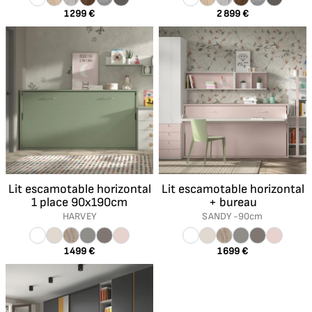
1 299 €
2 899 €
Lit escamotable horizontal
Lit escamotable horizontal
1 place 90x190cm
+ bureau
HARVEY
SANDY -
90cm
1 499 €
1 699 €