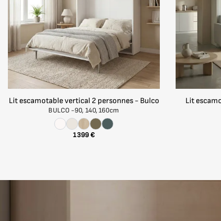
- Un bloc 1 porte en pin massif avec l'arrière
Dimensions : Largeur 41 × Profondeur 44 × Hauteur
Avec une étagère réglable en hauteur.
Le couchage du haut ne convient pas aux enfants de
Lit escamotable vertical 2 personnes - Bulco
Lit escamo
Conforme aux normes de sécurité
BULCO -
90, 140, 160cm
1 399 €
Fabriqué en France dans les Landes selon les normes 
l'environnement.
Pin massif maritime des Landes. Visserie traditionnel
Garantie Fabricant 2 ans.
Le couchage du haut ne convient pas aux enfants de