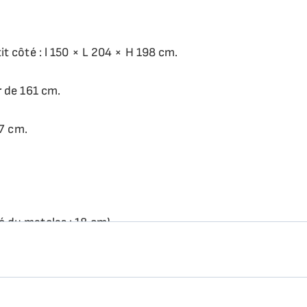
 côté : l 150 × L 204 × H 198 cm.
 de 161 cm.
×7 cm.
 du matelas : 18 cm)
zzanine.