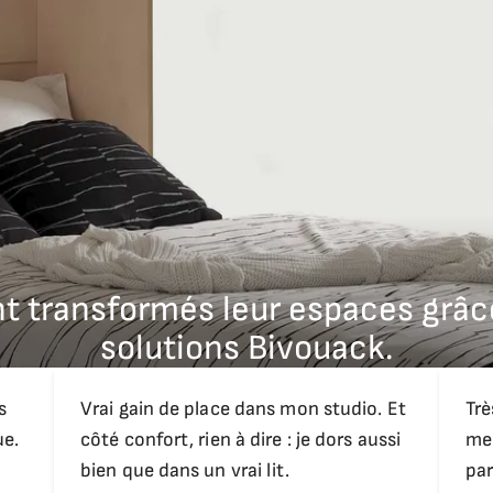
er.
professionnel, prix variable selon la complexité du meuble.
ont transformés leur espaces grâc
solutions Bivouack.
s
Vrai gain de place dans mon studio. Et
Trè
ue.
côté confort, rien à dire : je dors aussi
meu
bien que dans un vrai lit.
par