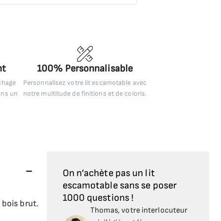
nt
100% Personnalisable
uchage
Personnalisez votre lit escamotable avec
ans un
notre multitude de finitions et de coloris.
On n’achète pas un lit
escamotable sans se poser
1000 questions !
bois brut.
Thomas, votre interlocuteur