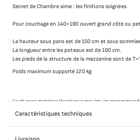
Secret de Chambre aime : les finitions soignées
Pour couchage en 140×190 ouvert grand côté ou petit
La hauteur sous pans est de 150 cm et sous sommier
La longueur entre les poteaux est de 190 cm.
Les pieds de la structure de la mezzanine sont de 7
Poids maximum supporté 120 kg
Livré sans matelas (épaisseur maximum recommandé
Caractéristiques techniques
Notre matelas SONJ est parfaitement adapté à la me
Une échelle inclinée en pin massif incluse.
Livraison