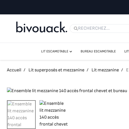
LIT ESCAMOTABLE
BUREAU ESCAMOTABLE
LI
LIT ESCAMOTABLE VERTICAUX
LIT ESCAMOTABLE HORIZONTAUX
Accueil
/
Lit superposés et mezzanine
/
Lit mezzanine
/
E
LIT ESCAMOTABLE CANAPÉ
LIT ESCAMOTABLE AVEC BUREAU
LES LITS ESCAMOTABLES SANS FIXATION MURALE
MATELAS