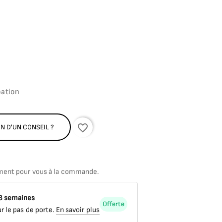
ture blanche
pation
favorite_border
N D'UN CONSEIL ?
ment pour vous à la commande.
 8 semaines
Offerte
r le pas de porte.
En savoir plus