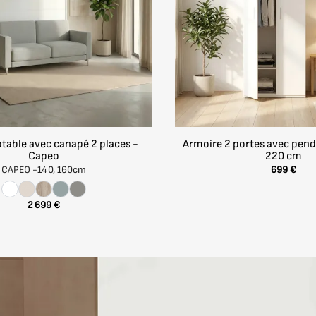
 en MDF.
 73 cm
 moins de 6 ans.
table avec canapé 2 places -
Armoire 2 portes avec pend
Capeo
220 cm
CAPEO -
140, 160cm
699 €
françaises de sécurité en vigueur et dans le plus grand re
2 699 €
le sans colles.
 moins de 6 ans.