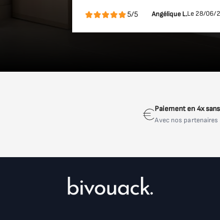
Le 28/06/
5/5
Angélique L.
Paiement en 4x sans 
Avec nos partenaires