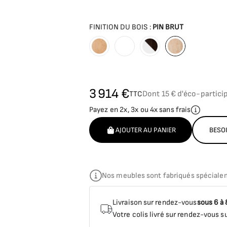
FINITION DU BOIS :
PIN BRUT
Peinture Blanche
Vernis incolore
Teinture wengué / pein
Pin brut
3 914 €
TTC
Dont 15 € d'éco-partici
Payez en 2x, 3x ou 4x sans frais
AJOUTER AU PANIER
BESOI
Nos meubles sont fabriqués spéciale
Livraison sur rendez-vous
sous 6 à
Votre colis livré sur rendez-vous su