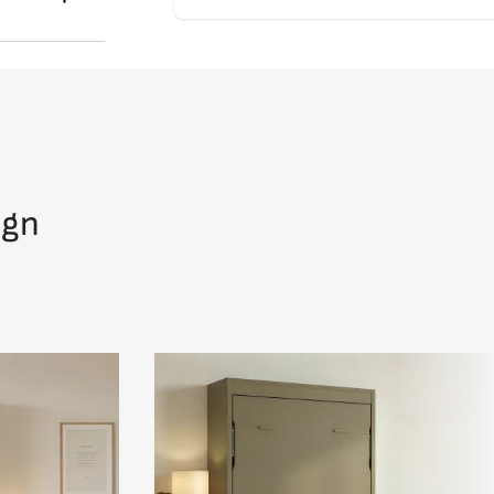
its lourds
 ou sur
l'entrée
ign
sporter