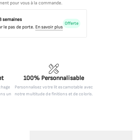
ment pour vous à la commande.
 8 semaines
Offerte
r le pas de porte.
En savoir plus
nt
100% Personnalisable
uchage
Personnalisez votre lit escamotable avec
ans un
notre multitude de finitions et de coloris.