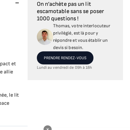
On n’achète pas un lit
escamotable sans se poser
1000 questions !
Thomas, votre interlocuteur
privilégié, est là pour y
répondre et vous établir un
devis si besoin.
PRENDRE RENDEZ-VOUS
mpact et
Lundi au vendredi de 09h à 18h
 allie
e, le lit
space