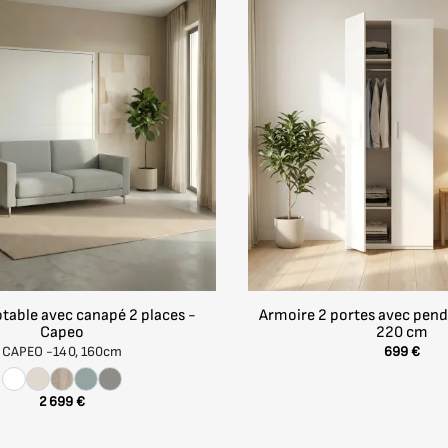
206 cm
 éclairage)
104,3 cm
es, pour une intégration sur-mesure à votre aménagement 
34,5 cm
212 cm
 collection de Bivouack, ASTER se distingue par son exce
Verti90190
nt optimiser leur espace avec une solution fiable, pratique
table avec canapé 2 places -
Armoire 2 portes avec pend
Capeo
220 cm
CAPEO -
140, 160cm
699 €
curisé
2 699 €
t optimal