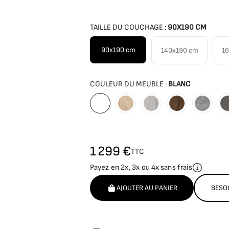
TAILLE DU COUCHAGE :
90X190 CM
90x190 cm
140x190 cm
1
COULEUR DU MEUBLE :
BLANC
Blanc
Bois naturel
Vintage
Nogal
Beton 
1 299 €
TTC
Payez en 2x, 3x ou 4x sans frais
AJOUTER AU PANIER
BESOI