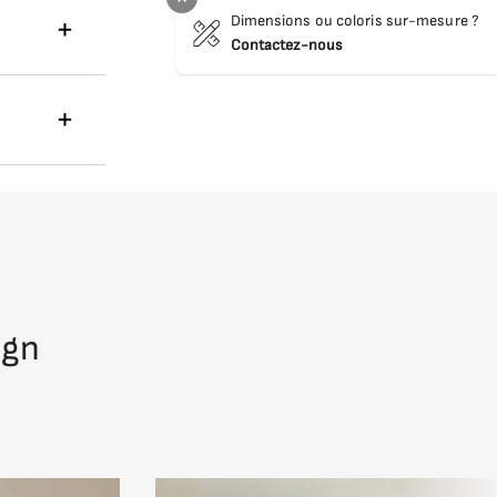
Dimensions ou coloris sur-mesure ?
60x200 cm
Contactez-nous
rcée en
its lourds
 ou sur
l'entrée
ign
sporter
iques.