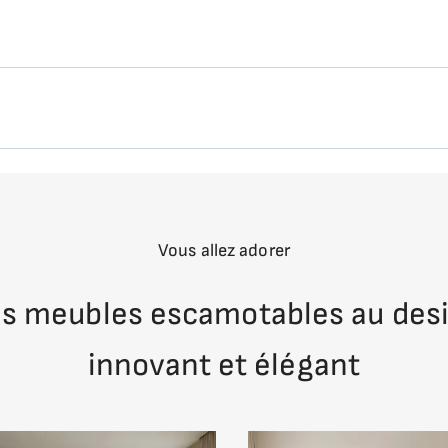
nvertible, ASTER accueille un matelas standard (jusqu’à 1
 sommeil équivalent à un lit classique. Sa structure renfo
 quotidien.
Lattes en hêtre massif sur cadre métal
Vérins à gaz
à des transporteurs spécialisés dans la livraison de produ
Manuel
selon les normes de sécurité européennes
dre rendez-vous. Les rendez-vous sont fixés à la journée
Vous allez adorer
20 cm d'épaisseur maximum
ants
à dire qu'elles s'effectuent en bas de votre immeuble ou à 
s meubles escamotables au des
positions pour pouvoir réceptionner votre colis et le tran
non inclus
innovant et élégant
 selon les contraintes de votre pièce et vos envies esthét