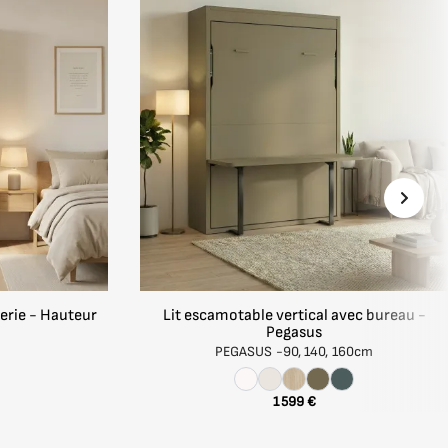
intérieur.
llent
 et
erie - Hauteur
Lit escamotable vertical avec bureau -
Pegasus
PEGASUS -
90, 140, 160cm
1 599 €