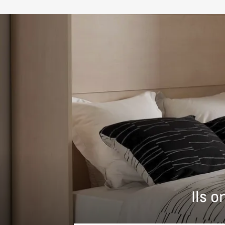
Meuble discret une fois fermé, design personnali
Fabrication sur mesure en Europe
Positionnement prix accessible, idéal premier ac
Demandez un devis
personnalisé pour configurer vot
préférences esthétiques.
Nous vous recommandons d'effectuer le montage par un 
Ils 