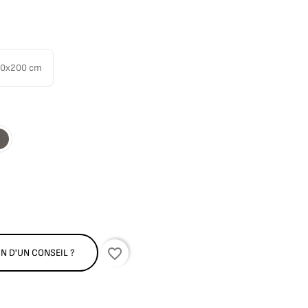
60x200 cm
ciré
Anthracite
favorite_border
N D'UN CONSEIL ?