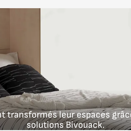
sable
hat
re lit escamotable ASTER selon vos besoins d’espace et v
professionnel, prix variable selon la complexité du meuble.
ont transformés leur espaces grâc
solutions Bivouack.