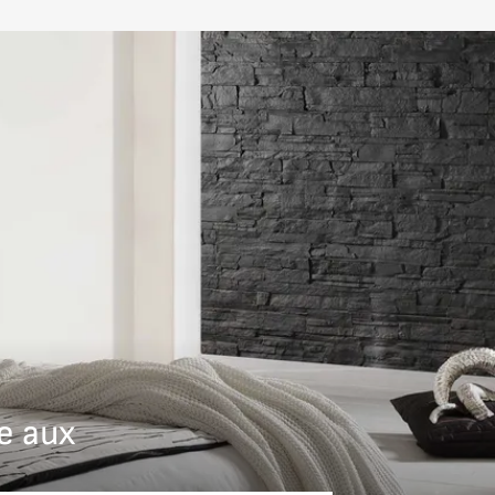
os
e aux