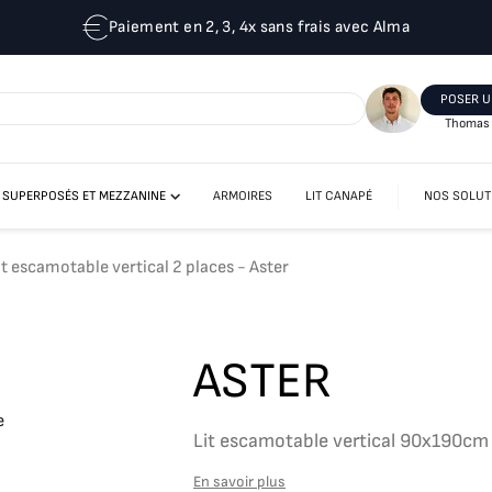
Paiement en 2, 3, 4x sans frais avec Alma
POSER U
Thomas 
T SUPERPOSÉS ET MEZZANINE
ARMOIRES
LIT CANAPÉ
NOS SOLUT
LIT MEZZANINE
LITS ESCAMOTABLES SUPERPOSÉS
it escamotable vertical 2 places - Aster
ASTER
Lit escamotable vertical 90x190cm 
En savoir plus