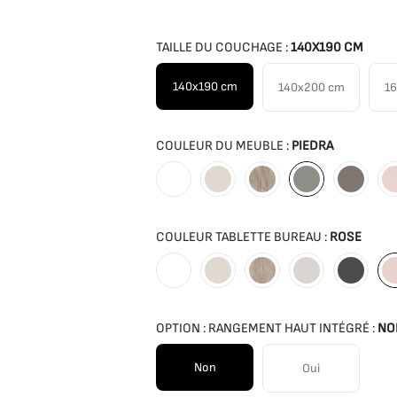
TAILLE DU COUCHAGE :
140X190 CM
140x190 cm
140x200 cm
1
COULEUR DU MEUBLE :
PIEDRA
Blanc
Seda
Habana
Piedra
Cacao
COULEUR TABLETTE BUREAU :
ROSE
Blanc
Seda
Habana
Gris
Anthra
OPTION : RANGEMENT HAUT INTÉGRÉ :
NO
Non
Oui