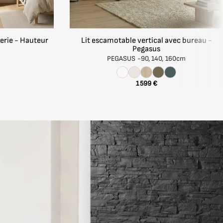
els.
erie - Hauteur
Lit escamotable vertical avec bureau -
 la pièce.
Pegasus
PEGASUS -
90, 140, 160cm
1 599 €
rds,
bles sur