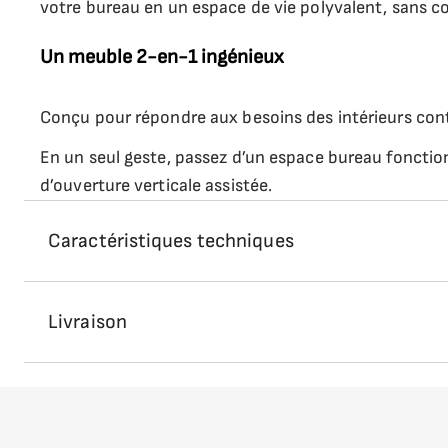
votre bureau en un espace de vie polyvalent, sans co
Un meuble 2-en-1 ingénieux
Conçu pour répondre aux besoins des intérieurs cont
En un seul geste, passez d’un espace bureau fonctio
d’ouverture verticale assistée.
Ce lit tout-en-un incarne la solution gain de place 
Caractéristiques techniques
espaces professionnels.
Position du bureau
Idéal pour les projets locatifs
Livraison
Livré avec sommier
Parfait pour les locations saisonnières ou les logem
Fabriqué et livré sous 6 à 8 semaines !
fonctionnalité : travail et couchage.
Nous confions l’expédition de nos colis encombrants 
Ouverture assistée
ou volumineux.
C’est un choix malin pour les Airbnb, résidences étu