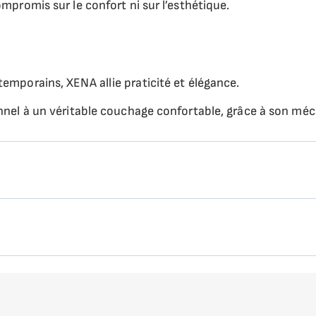
mpromis sur le confort ni sur l’esthétique.
emporains, XENA allie praticité et élégance.
nnel à un véritable couchage confortable, grâce à son mé
idéale pour les studios, appartements urbains, chambres d’
Toujours parallèle au sol
Lattes en hêtre massif sur cadre métal
ents coworking, le lit escamotable XENA offre une double
à des transporteurs spécialisés dans la livraison de produ
Vérins à gaz
diantes, campings, ou établissements hôteliers souhaitant