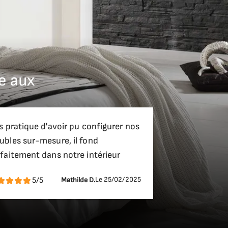
e aux
en
s pratique d'avoir pu configurer nos
bles sur-mesure, il fond
ace.
faitement dans notre intérieur
Le 25/02/2025
5/5
Mathilde D.
e.