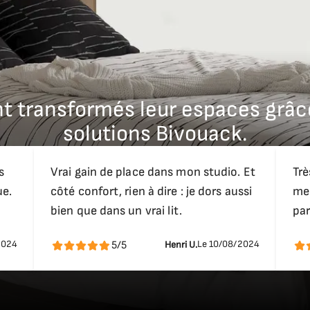
220 cm
162,6 cm
?
42 cm
ont transformés leur espaces grâc
table, parfaitement adapté à une utilisation quotidienne 
solutions Bivouack.
221 cm
84285
?
s
Vrai gain de place dans mon studio. Et
Trè
ue.
côté confort, rien à dire : je dors aussi
meu
les finitions selon vos goûts et les contraintes de votre esp
bien que dans un vrai lit.
par
240 cm
2024
Le 10/08/2024
5/5
Henri U.
ermeture sans effort, même pour une utilisation régulièr
182,6 cm
s ?