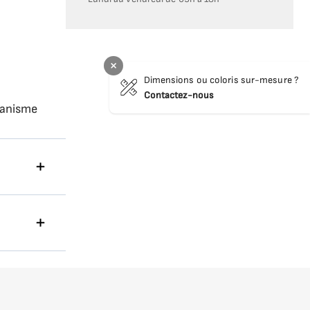
Dimensions ou coloris sur-mesure ?
Contactez-nous
canisme
amis ou
its lourds
 optimiser