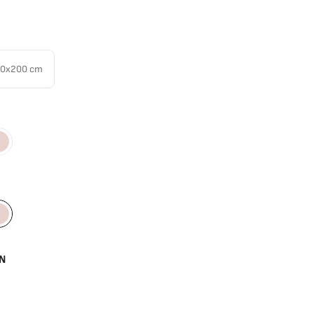
60x200 cm
Rose
cite
Rose
N