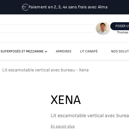
Paiement en 2, 3, 4x sans frais avec Alma
POSER U
Thomas 
T SUPERPOSÉS ET MEZZANINE
ARMOIRES
LIT CANAPÉ
NOS SOLUT
LIT MEZZANINE
LITS ESCAMOTABLES SUPERPOSÉS
Lit escamotable vertical avec bureau - Xena
XENA
Lit escamotable vertical avec bure
En savoir plus