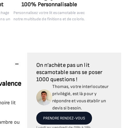
nt
100% Personnalisable
uchage
Personnalisez votre lit escamotable avec
ans un
notre multitude de finitions et de coloris.
On n’achète pas un lit
escamotable sans se poser
1000 questions !
yvalence
Thomas, votre interlocuteur
privilégié, est là pour y
répondre et vous établir un
oire lit
devis si besoin.
PRENDRE RENDEZ-VOUS
hambre ou
Lundi au vendredi de 09h à 18h