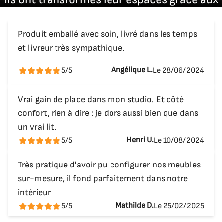
solutions Bivouack.
Profondeur ouvert
Produit emballé avec soin, livré dans les temps
210,5 cm
et livreur très sympathique.
Référence
Angélique L.
5/5
Le 28/06/2024
47614
Vrai gain de place dans mon studio. Et côté
Couchage 160×200 cm
confort, rien à dire : je dors aussi bien que dans
Hauteur
un vrai lit.
220 cm
Henri U.
5/5
Le 10/08/2024
Largeur
Très pratique d'avoir pu configurer nos meubles
180 cm
sur-mesure, il fond parfaitement dans notre
intérieur
Profondeur fermé
Mathilde D.
5/5
Le 25/02/2025
42 cm