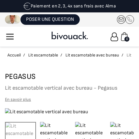
Paiement en 2, 3, 4x sans frais avec Alma
POSER UNE QUESTION
0
Accueil
/
Lit escamotable
/
Lit escamotable avec bureau
/
Lit es
PEGASUS
Lit escamotable vertical avec bureau - Pegasus
En savoir plus