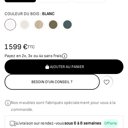
COULEUR DU BOIS :
BLANC
Blanc
Seda
Bois
Olive
Plomo
1 599 €
TTC
Payez en 2x, 3x ou 4x sans frais
AJOUTER AU PANIER
favorite_border
BESOIN D'UN CONSEIL ?
Nos meubles sont fabriqués spécialement pour vous à la
commande.
Livraison sur rendez-vous
sous 6 à 8 semaines
Offerte