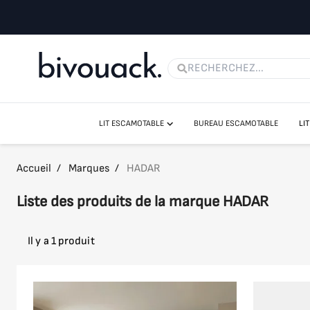
LIT ESCAMOTABLE
BUREAU ESCAMOTABLE
LI
LIT ESCAMOTABLE VERTICAUX
LIT ESCAMOTABLE HORIZONTAUX
Accueil
/
Marques
/
HADAR
LIT ESCAMOTABLE CANAPÉ
LIT ESCAMOTABLE AVEC BUREAU
Liste des produits de la marque HADAR
LES LITS ESCAMOTABLES SANS FIXATION MURALE
MATELAS
Il y a 1 produit