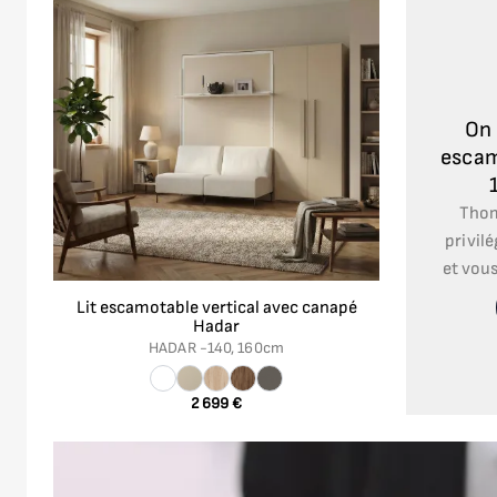
On 
escam
Thom
privilé
et vous
Lit escamotable vertical avec canapé
Hadar
HADAR -
140, 160cm
2 699 €