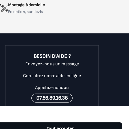
e
Montage à domicile
En option, sur devis
BESOIN D'AIDE ?
Envoyez-nous un message
Consultez notre aide en ligne
Appelez-nous au
07.56.89.16.38
du lundi au vendredi
de 9h à 18h
(coût d'un appel local)