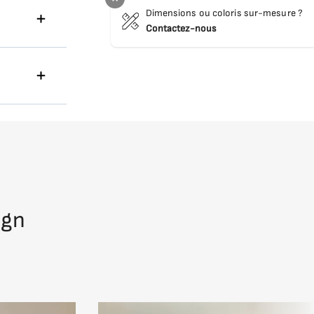
Dimensions ou coloris sur-mesure ?
Contactez-nous
as
es carrés
its lourds
ou de
 ou sur
itions au
l'entrée
ign
sporter