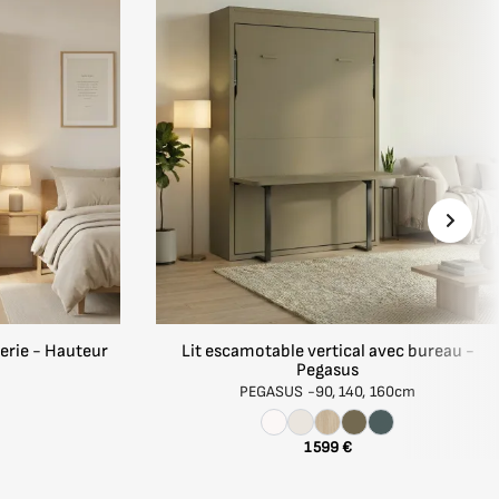
dapté à
nsardes ou
erie - Hauteur
Lit escamotable vertical avec bureau -
Pegasus
PEGASUS -
90, 140, 160cm
sans
1 599 €