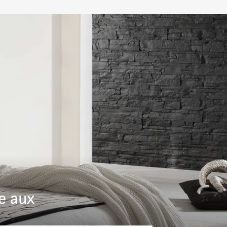
ui d’un lit
els
e aux