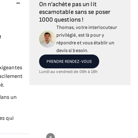
On n’achète pas un lit
escamotable sans se poser
1000 questions !
Thomas, votre interlocuteur
e
privilégié, est là pour y
répondre et vous établir un
devis si besoin.
PRENDRE RENDEZ-VOUS
exigeantes
Lundi au vendredi de 09h à 18h
facilement
é.
dans un
es qui