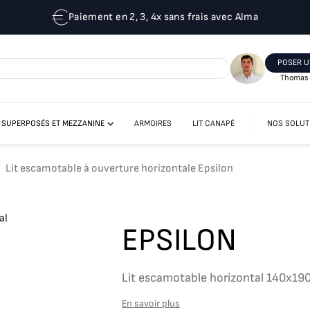
Paiement en 2, 3, 4x sans frais avec Alma
POSER U
Thomas 
T SUPERPOSÉS ET MEZZANINE
ARMOIRES
LIT CANAPÉ
NOS SOLUT
LIT MEZZANINE
LITS ESCAMOTABLES SUPERPOSÉS
Lit escamotable à ouverture horizontale Epsilon
EPSILON
Lit escamotable horizontal 140x190
En savoir plus