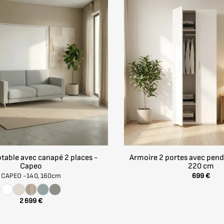
rante
157 cm
PSILON et configurez un lit pliable mural parfaitement a
208,4 cm
40 cm
159 cm
ur les pièces à faible hauteur sous plafond, comme les ma
table avec canapé 2 places -
Armoire 2 portes avec pend
Capeo
220 cm
CAPEO -
140, 160cm
699 €
automatiquement à l’ouverture, pour un usage pratique et 
2 699 €