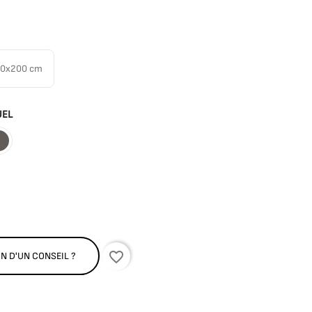
60x200 cm
UEL
ciré
Anthracite
favorite_border
N D'UN CONSEIL ?