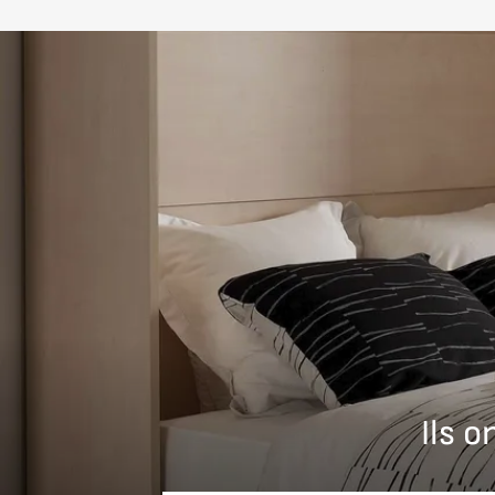
Peut-on utiliser un matelas classique ?
Oui, le lit EPSILON est conçu pour accueillir un mate
traditionnel.
Peut-on le personnaliser ?
Oui, ce modèle est entièrement fabriqué sur mesure : 
accessoires.
Nous vous recommandons d'effectuer le montage par un 
Ils 