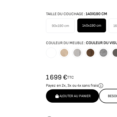
TAILLE DU COUCHAGE :
140X190 CM
140x190 cm
90x190 cm
1
COULEUR DU MEUBLE :
COULEUR DU VIS
Blanc
Bois naturel
Vintage
Nogal
Beton 
1 699 €
TTC
Payez en 2x, 3x ou 4x sans frais
AJOUTER AU PANIER
BESOI