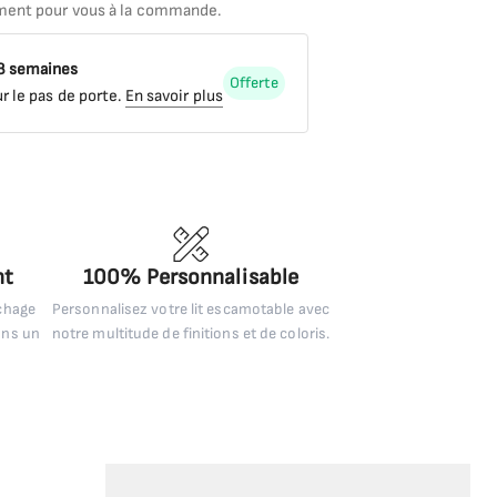
ment pour vous à la commande.
 8 semaines
Offerte
r le pas de porte.
En savoir plus
nt
100% Personnalisable
uchage
Personnalisez votre lit escamotable avec
ans un
notre multitude de finitions et de coloris.