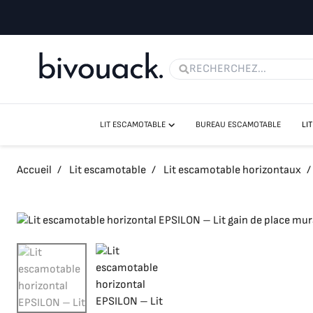
LIT ESCAMOTABLE
BUREAU ESCAMOTABLE
LI
LIT ESCAMOTABLE VERTICAUX
LIT ESCAMOTABLE HORIZONTAUX
Accueil
/
Lit escamotable
/
Lit escamotable horizontaux
/
LIT ESCAMOTABLE CANAPÉ
LIT ESCAMOTABLE AVEC BUREAU
LES LITS ESCAMOTABLES SANS FIXATION MURALE
MATELAS