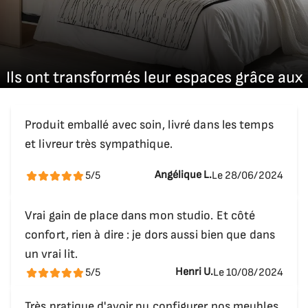
idées d'aménagement en réalité en collaborant
avec notre équipe dédiée à la création de
meubles sur mesure, exclusivement pour vous.
Demandez votre devis !
Ils ont transformés leur espaces grâce aux
solutions Bivouack.
Produit emballé avec soin, livré dans les temps
et livreur très sympathique.
Nous vous recommandons d'effectuer le montage
par un professionnel, prix variable selon la
Angélique L.
5/5
Le 28/06/2024
complexité du meuble.
Vrai gain de place dans mon studio. Et côté
confort, rien à dire : je dors aussi bien que dans
un vrai lit.
Henri U.
5/5
Le 10/08/2024
Très pratique d'avoir pu configurer nos meubles