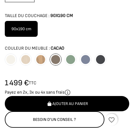
TAILLE DU COUCHAGE :
90X190 CM
90x190 cm
COULEUR DU MEUBLE :
CACAO
Blanc
Fresne
Bois naturel
Cacao
Vert argile
Serenity
Anthracite
1 499 €
TTC
Payez en 2x, 3x ou 4x sans frais
AJOUTER AU PANIER
favorite_border
BESOIN D'UN CONSEIL ?