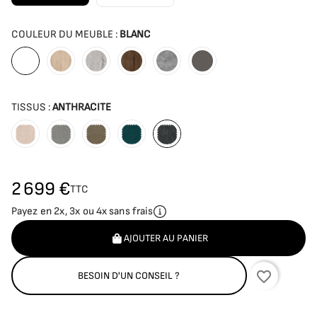
COULEUR DU MEUBLE :
BLANC
Blanc
Bois naturel
Vintage
Nogal
Beton ciré
Anthracite
TISSUS :
ANTHRACITE
Crème
Souris
Désert
Océan
Anthracite
2 699 €
TTC
Payez en 2x, 3x ou 4x sans frais
AJOUTER AU PANIER
favorite_border
BESOIN D'UN CONSEIL ?