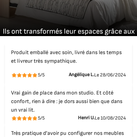
Profondeur ouvert
praticité. Le passage d’un usage à l’autre est
222 cm
instantané, intuitif et sans effort, ce qui en fait
une solution gain de place de premier ordre dans
Dimensions du canapé
Ils ont transformés leur espaces grâce aux
des espaces urbains restreints ou dans des
solutions Bivouack.
Largeur selon la dimension du couchage.
résidences secondaires à optimiser.
Profondeur du canapé
Produit emballé avec soin, livré dans les temps
Fabriqué en Europe, avec des matériaux de haute
70cm
et livreur très sympathique.
qualité, notre lit escamotable garantit une
durabilité exceptionnelle. Il résiste aux
Hauteur de l'assise
Angélique L.
5/5
Le 28/06/2024
utilisations répétées tout en conservant sa
42cm
fluidité d’ouverture et sa structure parfaitement
Vrai gain de place dans mon studio. Et côté
Hauteur du dossier du canapé
stable. C’est un investissement à long terme,
confort, rien à dire : je dors aussi bien que dans
50cm,
pensé pour répondre aux exigences des
un vrai lit.
utilisateurs modernes qui veulent un mobilier
Henri U.
5/5
Le 10/08/2024
Angle modulable du canapé
fiable, modulaire et élégant.
60 x 60 x 42
Très pratique d'avoir pu configurer nos meubles